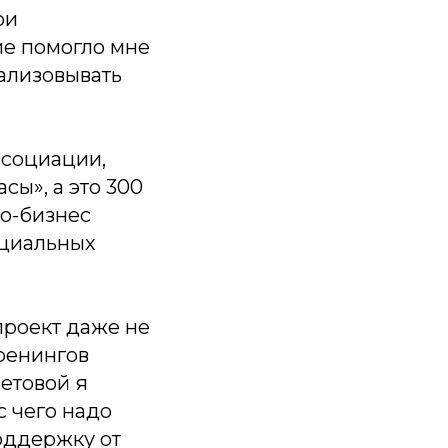
ои
ие помогло мне
еализовывать
ссоциации,
сы», а это 300
ро-бизнес
ециальных
проект даже не
тренингов
етовой я
 чего надо
оддержку от