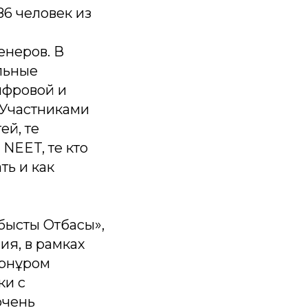
86 человек из
енеров. В
льные
ифровой и
 Участниками
ей, те
NEET, те кто
ть и как
бысты Отбасы»,
я, в рамках
Арнұром
ки с
очень