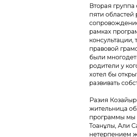
Вторая группа 
пяти областей
сопровождение
рамках програ
консультации, 
правовой грамо
были многодет
родители у ког
хотел бы открыт
развивать собс
Разия Козайыро
жительница об
программы мы 
Тоқанұлы, Али 
нетерпением жд