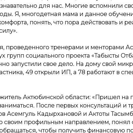
знавательно для нас. Многие вспомнили св
оды. Я, многодетная мама и данное обучен
комфорта, понять, что пора действовать и р
силу».
я, проведенного тренерами и менторами А
х групп социального проекта «Табысты Отба
нно запустили свое дело. На дому свой мик
астника, 49 открыли ИП, а 78 работают в сп
 житель Актюбинской области:
«Пришел на 
 заниматься. После первых консультаций и 
ов Асемгуль Кадырхановой и Актоты Тасымб
о своим профильным направлением, понял с
а обращаться, чтобы получить финансовую п