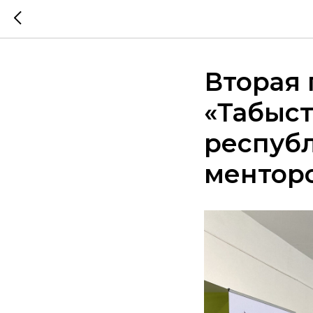
Вторая 
«Табыст
респуб
ментор