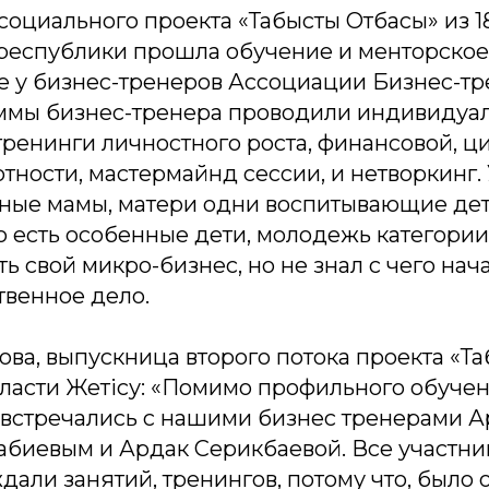
социального проекта «Табысты Отбасы» из 1
 республики прошла обучение и менторское
 у бизнес-тренеров Ассоциации Бизнес-тр
ммы бизнес-тренера проводили индивидуа
тренинги личностного роста, финансовой, ц
тности, мастермайнд сессии, и нетворкинг.
ные мамы, матери одни воспитывающие дет
о есть особенные дети, молодежь категории 
ь свой микро-бизнес, но не знал с чего нача
твенное дело.
ва, выпускница второго потока проекта «Та
ласти Жетісу:
«Помимо профильного обучени
встречались с нашими бизнес тренерами 
Сабиевым и Ардак Серикбаевой. Все участни
али занятий, тренингов, потому что, было 