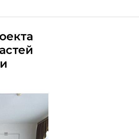
оекта
астей
 и