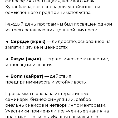
философия «Толық адам», великого Абая
Кунанбаева, как основа для устойчивого и
осмысленного предпринимательства.
Каждый день программы был посвящён одной
из трёх составляющих цельной личности:
🔸
Сердце (жүрек)
— лидерство, основанное на
эмпатии, этике и ценностях;
🔸
Разум (ақыл)
— стратегическое мышление,
инновации и знания;
🔸
Воля (қайрат)
— действия,
предприимчивость и устойчивость.
Программа включала интерактивные
семинары, бизнес-симуляции, разбор
реальных кейсов и нетворкинг с менторами.
Участники применяли полученные знания на
практике — от игры «Башня социального