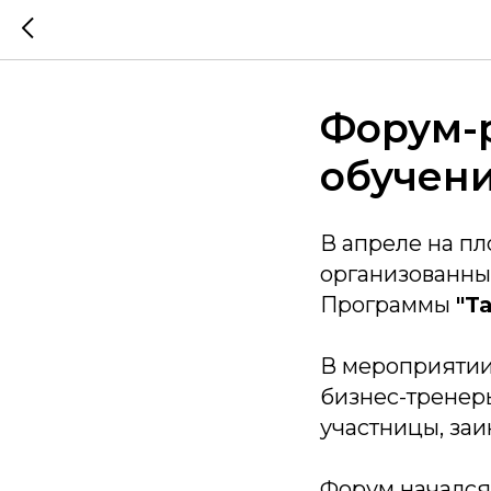
Форум-р
обучен
В апреле на п
организованны
Программы
"T
В мероприятии
бизнес-тренер
участницы, за
Форум начался