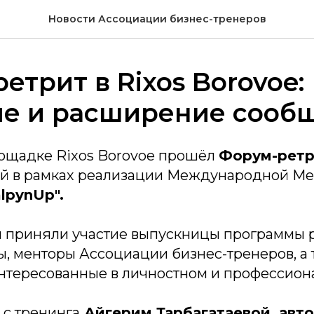
Новости Ассоциации бизнес-тренеров
етрит в Rixos Borovoe:
ие и расширение сооб
лощадке Rixos Borovoe прошёл
Форум-ретр
й в рамках реализации Международной Ме
alpynUp".
 приняли участие выпускницы программы р
ы, менторы Ассоциации бизнес-тренеров, а
интересованные в личностном и профессион
 с тренинга
Айгерим Тарбагатаевой, авто