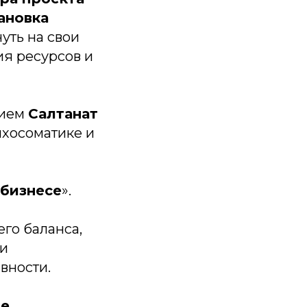
ановка
нуть на свои
ия ресурсов и
тием
Салтанат
ихосоматике и
бизнесе
».
го баланса,
ли
вности.
ие