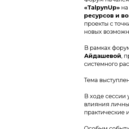
«TalpynUp»
на 
ресурсов и в
проекты с точ
новых возможно
В рамках фору
Айдашевой
, 
системного ра
Тема выступлен
В ходе сессии 
влияния личны
практические 
Особым событи