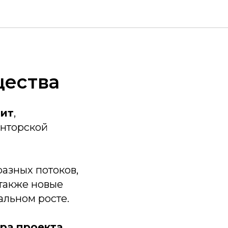
щества
ит
,
нторской
азных потоков,
 также новые
альном росте.
ра проекта