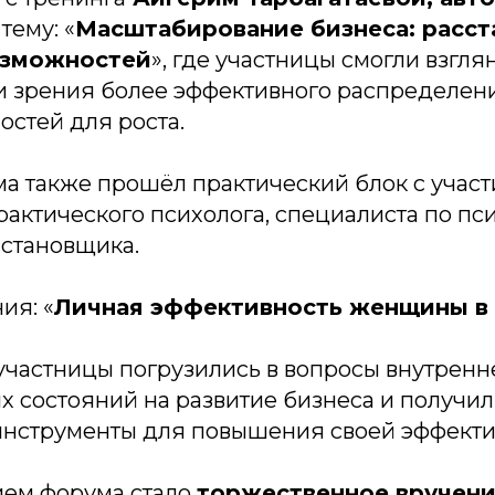
тему: «
Масштабирование бизнеса: расст
озможностей
», где участницы смогли взгля
ки зрения более эффективного распределен
стей для роста.
ма также прошёл практический блок с учас
практического психолога, специалиста по пс
сстановщика.
ия: «
Личная эффективность женщины в 
участницы погрузились в вопросы внутренне
х состояний на развитие бизнеса и получи
инструменты для повышения своей эффекти
ем форума стало
торжественное вручен