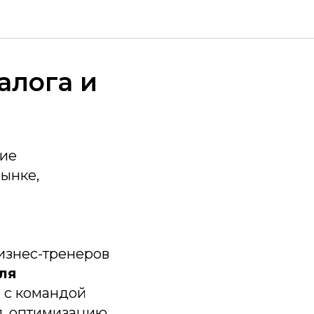
алога и
ние
рынке,
изнес-тренеров
ля
е с командой
я, оптимизацию