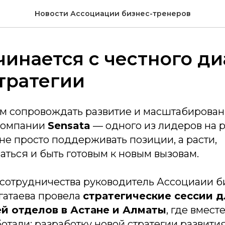
Новости Ассоциации бизнес-тренеров
чинается с честного ди
тратегии
 сопровождать развитие и масштабирова
компании
Sensata
— одного из лидеров на 
е просто поддерживать позиции, а расти,
ться и быть готовым к новым вызовам.
о сотрудничества руководитель Ассоциаии б
гатаева провела
стратегические сессии д
й отделов в Астане и Алматы
, где вмест
отали: разработку новой стратегии развити