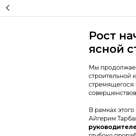
Рост на
ясной с
Мы продолжаем
строительной 
стремящегося н
совершенствова
В рамках этог
Айгерим Тарба
руководителе
глубоко прораб