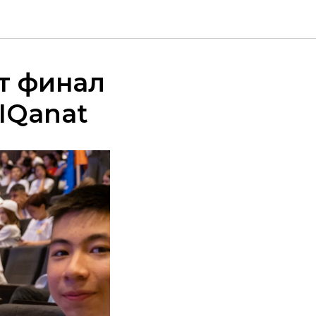
ит финал
IQanat