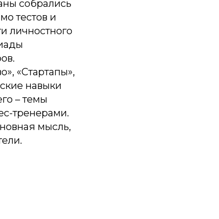
раны собрались
мо тестов и
ги личностного
пиады
ов.
», «Стартапы»,
рские навыки
го – темы
ес-тренерами.
сновная мысль,
тели.