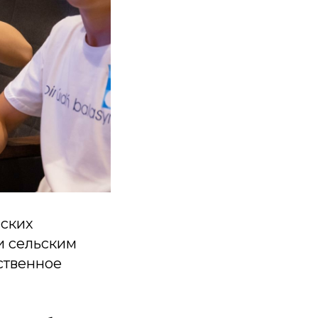
нских
и сельским
ственное