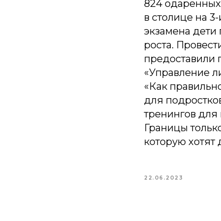
824 одаренных
в столице на 3
экзамена дети
роста. Провест
предоставили 
«Управление ли
«Как правильн
для подростко
тренингов для
Границы только
которую хотят
22.06.2023