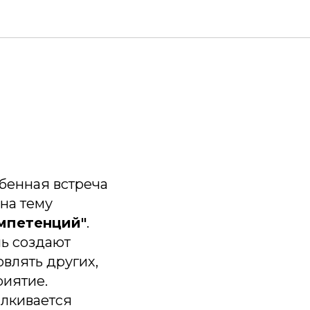
бенная встреча
на тему
мпетенций"
.
нь создают
влять других,
риятие.
алкивается