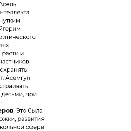
Асель
интеллекта
 чутким
Айгерим
ритического
иях
 расти и
частников
сохранять
т. Асемгул
страивать
 детьми, при
—
еров
. Это была
ржки, развития
школьной сфере