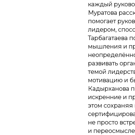
каждый руково
Муратова расск
помогает руков
лидером, спос
Тарбагатаева 
мышления и пр
неопределённо
развивать орг
темой лидерств
мотивацию и б
Кадырханова п
искренние и п
этом сохраняя 
сертифициров
не просто встр
и переосмысле